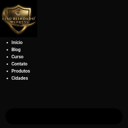
Ir
para
o
conteúdo
Início
Blog
Curso
Contato
Produtos
Cidades