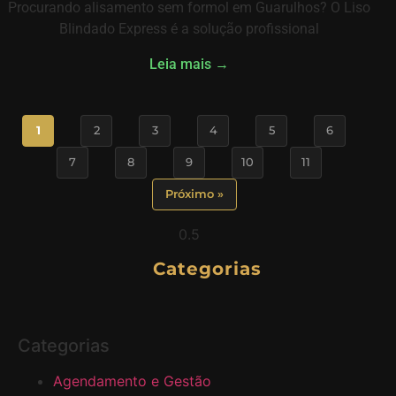
Procurando alisamento sem formol em Guarulhos? O Liso
Blindado Express é a solução profissional
Leia mais →
1
2
3
4
5
6
7
8
9
10
11
Próximo »
Categorias
Categorias
Agendamento e Gestão