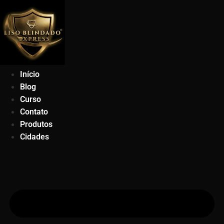
Ir
para
o
conteúdo
Início
Blog
Curso
Contato
Produtos
Cidades