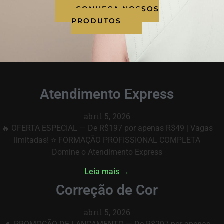
CONHEÇA NOSSOS
PRODUTOS
Atendimento Express
abril 5, 2026
🔥 OFERTA ESPECIAL — De R$197 por apenas R$49 | Vagas
limitadas! ⭐ FORMAÇÃO PROFISSIONAL COMPLETA
Domine o Atendimento Express
Leia mais →
Correção de Cor
abril 5, 2026