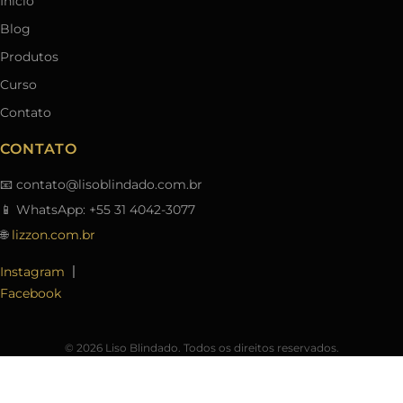
Início
Blog
Produtos
Curso
Contato
CONTATO
📧
contato@lisoblindado.com.br
📱 WhatsApp: +55 31 4042-3077
🌐
lizzon.com.br
|
Instagram
Facebook
© 2026 Liso Blindado. Todos os direitos reservados.