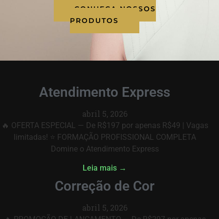
CONHEÇA NOSSOS
PRODUTOS
Atendimento Express
abril 5, 2026
🔥 OFERTA ESPECIAL — De R$197 por apenas R$49 | Vagas
limitadas! ⭐ FORMAÇÃO PROFISSIONAL COMPLETA
Domine o Atendimento Express
Leia mais →
Correção de Cor
abril 5, 2026