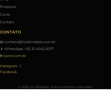
Produtos
Curso
Contato
CONTATO
📧
contato@lisoblindado.com.br
📱 WhatsApp: +55 31 4042-3077
🌐
lizzon.com.br
|
Instagram
Facebook
© 2026 Liso Blindado. Todos os direitos reservados.