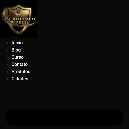
Ir
para
o
conteúdo
Início
Blog
Curso
Contato
Produtos
Cidades