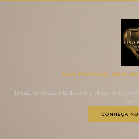
Liso Perfeito, Sem S
Dicas, técnicas e tudo sobre alisamento prof
suas
CONHEÇA NO