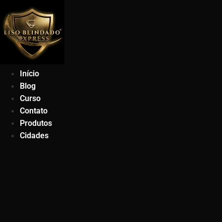
Ir
para
o
conteúdo
Início
Blog
Curso
Contato
Produtos
Cidades