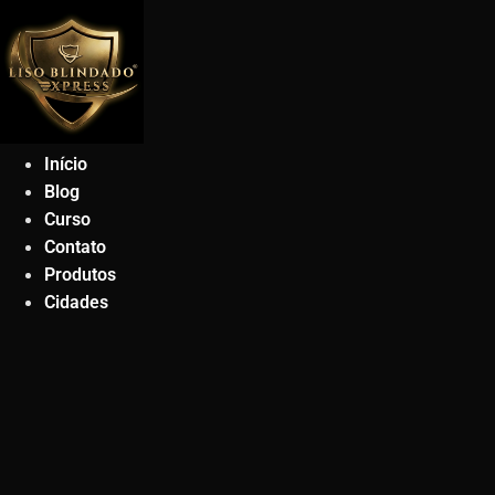
Ir
para
o
conteúdo
Início
Blog
Curso
Contato
Produtos
Cidades