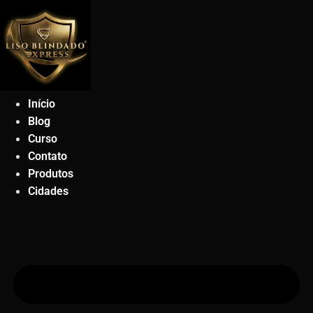
Ir
para
o
conteúdo
Início
Blog
Curso
Contato
Produtos
Cidades