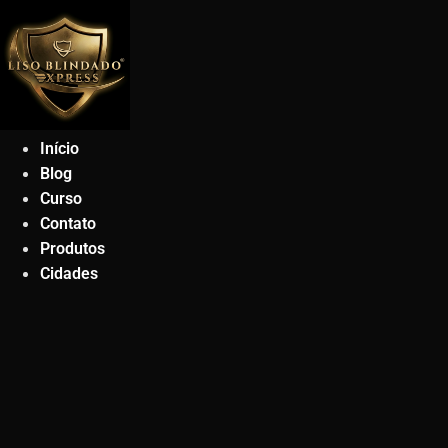
Ir
para
o
conteúdo
Início
Blog
Curso
Contato
Produtos
Cidades