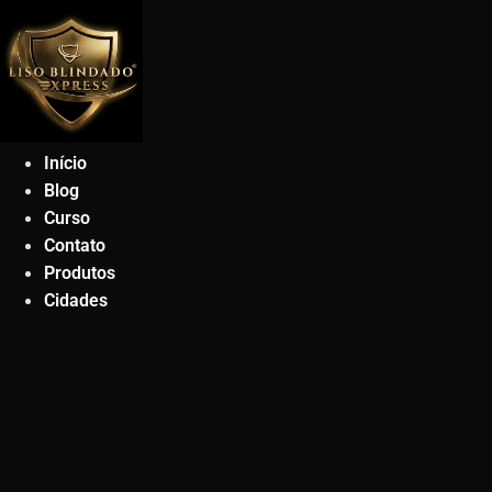
Ir
para
o
conteúdo
Início
Blog
Curso
Contato
Produtos
Cidades