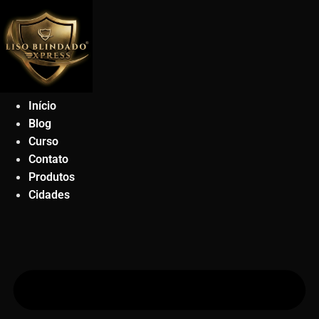
Ir
para
o
conteúdo
Início
Blog
Curso
Contato
Produtos
Cidades