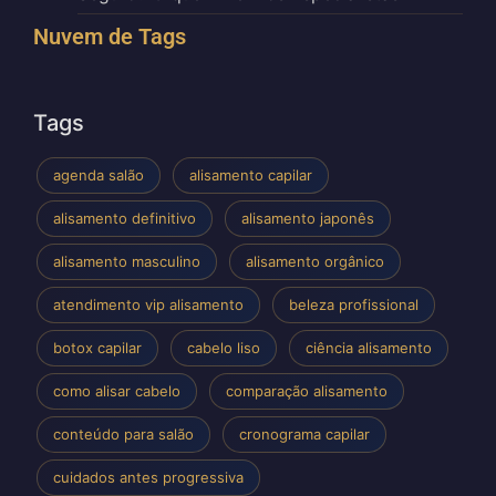
Nuvem de Tags
Tags
agenda salão
alisamento capilar
alisamento definitivo
alisamento japonês
alisamento masculino
alisamento orgânico
atendimento vip alisamento
beleza profissional
botox capilar
cabelo liso
ciência alisamento
como alisar cabelo
comparação alisamento
conteúdo para salão
cronograma capilar
cuidados antes progressiva