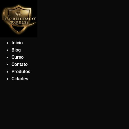
Ir
para
o
conteúdo
Início
Blog
Curso
Contato
Produtos
Cidades