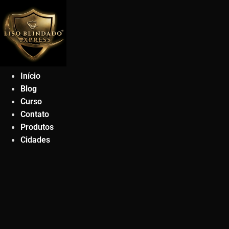
Ir
para
o
conteúdo
Início
Blog
Curso
Contato
Produtos
Cidades