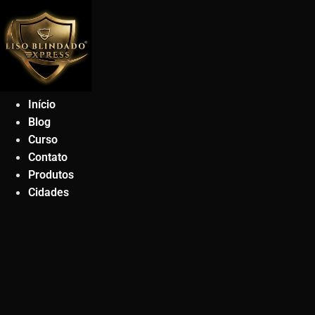
Ir
para
o
conteúdo
Início
Blog
Curso
Contato
Produtos
Cidades