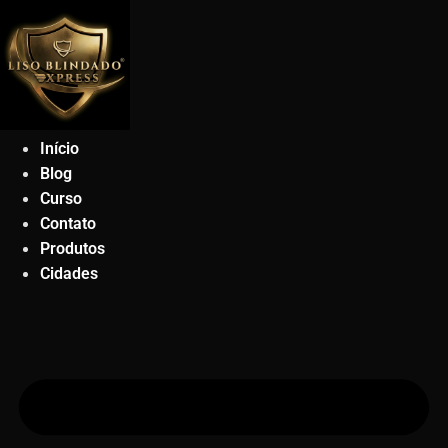
Ir
para
o
conteúdo
Início
Blog
Curso
Contato
Produtos
Cidades